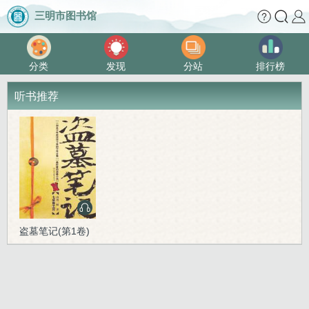
三明市图书馆
分类
发现
分站
排行榜
听书推荐
盗墓笔记(第1卷)